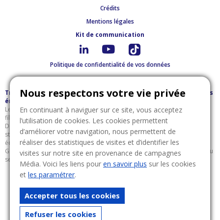
Crédits
Mentions légales
Kit de communication
Politique de confidentialité de vos données
Nous respectons votre vie privée
Trouver votre futur emploi dans la filière gaz, chaleur et solutions
énergétiques associées
Le portail « Compétences Energies » vous permet de mieux connaître la
En continuant à naviguer sur ce site, vous acceptez
filière des gaz, de la chaleur et des solutions énergétiques associées.
l’utilisation de cookies. Les cookies permettent
Découvrez ses enjeux, ses activités (Production d’énergie, Transport &
d’améliorer votre navigation, nous permettent de
stockage, Distribution, Commercialisation & vente, Services énergétiques,
réaliser des statistiques de visites et d’identifier les
équipements & installations) et ses métiers qui recrutent à l’horizon 2030.
Grâce à notre portail,
trouvez l’emploi qui vous ressemble
au cœur du
visites sur notre site en provenance de campagnes
secteur de l’énergie !
Média. Voici les liens pour
en savoir plus
sur les cookies
et
les paramétrer
.
Accepter tous les cookies
Refuser les cookies