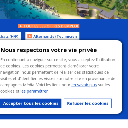
TOUTES LES OFFRES D'EMPLOI
hats (H/F)
Alternant(e) Technicien
de Maintenance H/F
uygues
antes
06 août 2026
Idex
Nous respectons votre vie privée
Courcelles-lès-Semur
En continuant à naviguer sur ce site, vous acceptez l’utilisation
de cookies. Les cookies permettent d’améliorer votre
navigation, nous permettent de réaliser des statistiques de
visites et d’identifier les visites sur notre site en provenance de
campagnes Média. Voici les liens pour
en savoir plus
sur les
cookies et
les paramétrer
.
Accepter tous les cookies
Refuser les cookies