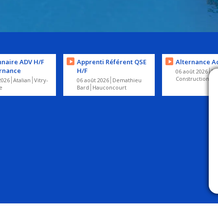
nnaire ADV H/F
Apprenti Référent QSE
Alternance Ac
ernance
H/F
06 août 2026
Bo
Construction
N
2026
Atalian
Vitry-
06 août 2026
Demathieu
e
Bard
Hauconcourt